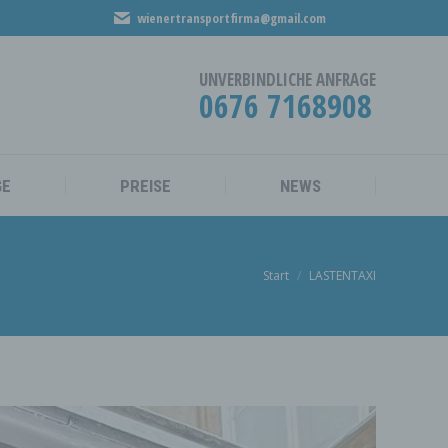
wienertransportfirma@gmail.com
MÖBELMONTAGE
PREISE
NEWS
UNVERBINDLICHE ANFRAGE
0676 7168908
GE
PREISE
NEWS
Sie befinden sich hier:
Start
LASTENTAXI