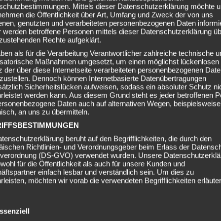
schutzbestimmungen. Mittels dieser Datenschutzerklärung möchte u
nehmen die Öffentlichkeit über Art, Umfang und Zweck der von uns
enen, genutzten und verarbeiteten personenbezogenen Daten informi
 werden betroffene Personen mittels dieser Datenschutzerklärung üb
zustehenden Rechte aufgeklärt.
ben als für die Verarbeitung Verantwortlicher zahlreiche technische u
isatorische Maßnahmen umgesetzt, um einen möglichst lückenlosen
 der über diese Internetseite verarbeiteten personenbezogenen Dat
rzustellen. Dennoch können Internetbasierte Datenübertragungen
ätzlich Sicherheitslücken aufweisen, sodass ein absoluter Schutz ni
leistet werden kann. Aus diesem Grund steht es jeder betroffenen 
personenbezogene Daten auch auf alternativen Wegen, beispielsweise
nisch, an uns zu übermitteln.
IFFSBESTIMMUNGEN
tenschutzerklärung beruht auf den Begrifflichkeiten, die durch den
äischen Richtlinien- und Verordnungsgeber beim Erlass der Datensc
verordnung (DS-GVO) verwendet wurden. Unsere Datenschutzerklä
owohl für die Öffentlichkeit als auch für unsere Kunden und
ftspartner einfach lesbar und verständlich sein. Um dies zu
leisten, möchten wir vorab die verwendeten Begrifflichkeiten erläuter
erwenden in dieser Datenschutzerklärung unter anderem die folgende
fe:
ssenziell
PERSONENBEZOGENE DATEN