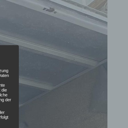
tzung
Daten
nte
 die
lche
ung der
der
folgt