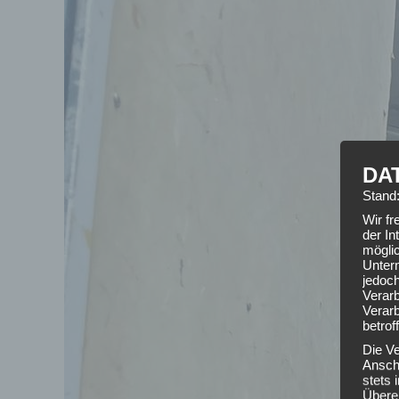
DA
Stand
Wir f
der In
mögli
Unter
jedoch
Verarb
Verarb
betrof
Die V
Anschr
stets
Übere