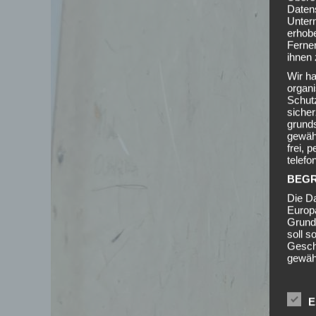
Daten
Unter
erhob
Ferner
ihnen 
Wir ha
organ
Schutz
siche
grunds
gewähr
frei, 
telefo
BEGR
Die Da
Europ
Grund
soll s
Geschä
gewähr
Wir v
Begrif
E
A) 