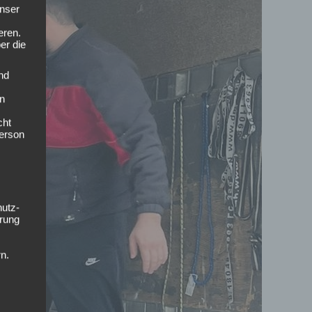
nser
eren.
er die
nd
en
cht
Person
hutz-
rung
n.
n