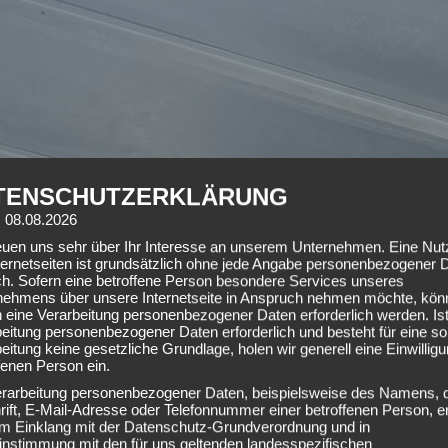
TENSCHUTZERKLÄRUNG
: 08.08.2026
reuen uns sehr über Ihr Interesse an unserem Unternehmen. Eine Nu
ternetseiten ist grundsätzlich ohne jede Angabe personenbezogener 
ch. Sofern eine betroffene Person besondere Services unseres
nehmens über unsere Internetseite in Anspruch nehmen möchte, kön
 eine Verarbeitung personenbezogener Daten erforderlich werden. Ist
eitung personenbezogener Daten erforderlich und besteht für eine so
eitung keine gesetzliche Grundlage, holen wir generell eine Einwillig
fenen Person ein.
erarbeitung personenbezogener Daten, beispielsweise des Namens, 
ift, E-Mail-Adresse oder Telefonnummer einer betroffenen Person, er
 im Einklang mit der Datenschutz-Grundverordnung und in
instimmung mit den für uns geltenden landesspezifischen