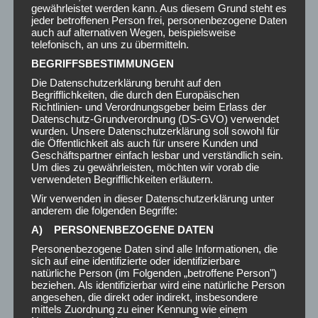
16. April 2026
gewährleistet werden kann. Aus diesem Grund steht es
jeder betroffenen Person frei, personenbezogene Daten
auch auf alternativen Wegen, beispielsweise
Umzugsunternehmen Wien
telefonisch, an uns zu übermitteln.
9. April 2026
BEGRIFFSBESTIMMUNGEN
Die Datenschutzerklärung beruht auf den
Begrifflichkeiten, die durch den Europäischen
Möbeltransport Wien
Richtlinien- und Verordnungsgeber beim Erlass der
19. März 2026
Datenschutz-Grundverordnung (DS-GVO) verwendet
wurden. Unsere Datenschutzerklärung soll sowohl für
die Öffentlichkeit als auch für unsere Kunden und
Kein Titel
Geschäftspartner einfach lesbar und verständlich sein.
Um dies zu gewährleisten, möchten wir vorab die
17. Februar 2026
verwendeten Begrifflichkeiten erläutern.
Wir verwenden in dieser Datenschutzerklärung unter
anderem die folgenden Begriffe:
A) PERSONENBEZOGENE DATEN
Personenbezogene Daten sind alle Informationen, die
UNVERBINDLICHES ANGEBOT
sich auf eine identifizierte oder identifizierbare
natürliche Person (im Folgenden „betroffene Person")
beziehen. Als identifizierbar wird eine natürliche Person
Dein Name (Pflichtfeld)
angesehen, die direkt oder indirekt, insbesondere
mittels Zuordnung zu einer Kennung wie einem