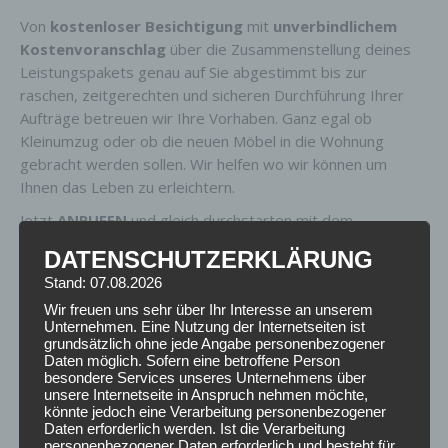
Von
kostenloser Besichtigung
mit
unverbindlichem
Kostenvoranschlag
über die Zusammenstellung deines
Leistungspakets genau auf Sie abgestimmt bis zur
raschen, zeitgerechten und sicheren Durchführung Ihrer
Aufträge betreuen wir Ihre Vorhaben. Ganz egal ob
Kleinumzug oder ob die neuen Möbel in die Wohnung
gebracht werden sollen. Wir helfen wo wir können um
Ihnen das Leben zu erleichtern.
Jetzt
ANRUFEN
und gleich durchstarten mit dem
Lastentaxi!
Ihr kompetenter Partner für den Kleinumzug.
DATENSCHUTZERKLÄRUNG
Stand: 07.08.2026
Wir freuen uns sehr über Ihr Interesse an unserem
Unternehmen. Eine Nutzung der Internetseiten ist
grundsätzlich ohne jede Angabe personenbezogener
Daten möglich. Sofern eine betroffene Person
besondere Services unseres Unternehmens über
unsere Internetseite in Anspruch nehmen möchte,
könnte jedoch eine Verarbeitung personenbezogener
Daten erforderlich werden. Ist die Verarbeitung
personenbezogener Daten erforderlich und besteht für