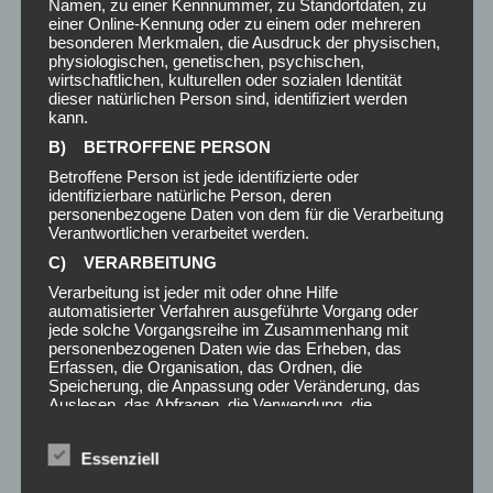
Namen, zu einer Kennnummer, zu Standortdaten, zu
einer Online-Kennung oder zu einem oder mehreren
Deine E-Mail-Adresse (Pflichtfeld)
besonderen Merkmalen, die Ausdruck der physischen,
physiologischen, genetischen, psychischen,
wirtschaftlichen, kulturellen oder sozialen Identität
dieser natürlichen Person sind, identifiziert werden
kann.
Betreff
B) BETROFFENE PERSON
Betroffene Person ist jede identifizierte oder
identifizierbare natürliche Person, deren
Deine Nachricht
personenbezogene Daten von dem für die Verarbeitung
Verantwortlichen verarbeitet werden.
C) VERARBEITUNG
Verarbeitung ist jeder mit oder ohne Hilfe
automatisierter Verfahren ausgeführte Vorgang oder
jede solche Vorgangsreihe im Zusammenhang mit
personenbezogenen Daten wie das Erheben, das
Erfassen, die Organisation, das Ordnen, die
Speicherung, die Anpassung oder Veränderung, das
Auslesen, das Abfragen, die Verwendung, die
Offenlegung durch Übermittlung, Verbreitung oder eine
andere Form der Bereitstellung, den Abgleich oder die
Essenziell
Verknüpfung, die Einschränkung, das Löschen oder die
Vernichtung.