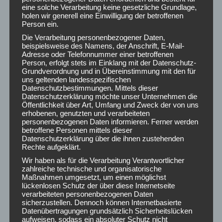
eine solche Verarbeitung keine gesetzliche Grundlage,
holen wir generell eine Einwilligung der betroffenen
Person ein.
Die Verarbeitung personenbezogener Daten,
Share this post
beispielsweise des Namens, der Anschrift, E-Mail-
Adresse oder Telefonnummer einer betroffenen
Share
Share
Share
Share
Person, erfolgt stets im Einklang mit der Datenschutz-
Grundverordnung und in Übereinstimmung mit den für
on
on
on
on
uns geltenden landesspezifischen
Datenschutzbestimmungen. Mittels dieser
Facebook
X
Pinterest
LinkedIn
Datenschutzerklärung möchte unser Unternehmen die
Öffentlichkeit über Art, Umfang und Zweck der von uns
AKTUELLE ARTIKEL
erhobenen, genutzten und verarbeiteten
personenbezogenen Daten informieren. Ferner werden
betroffene Personen mittels dieser
Lasten Taxi Wien
Datenschutzerklärung über die ihnen zustehenden
22. Juli 2026
Rechte aufgeklärt.
Wir haben als für die Verarbeitung Verantwortlicher
zahlreiche technische und organisatorische
Möbeltransport
Maßnahmen umgesetzt, um einen möglichst
8. Juni 2026
lückenlosen Schutz der über diese Internetseite
verarbeiteten personenbezogenen Daten
sicherzustellen. Dennoch können Internetbasierte
Datenübertragungen grundsätzlich Sicherheitslücken
Werkstatt Umzug
aufweisen, sodass ein absoluter Schutz nicht