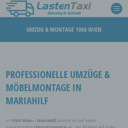
UMZUG & MONTAGE 1060 WIEN
Sie befinden sich hier:
PROFESSIONELLE UMZÜGE &
MÖBELMONTAGE IN
MARIAHILF
In
1060 Wien – Mariahilf
kommt es auf einen
zuverlässigen
Umzugsservice
an, der flexibel auf enge