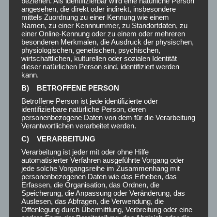
beziehen. Als identifizierbar wird eine natürliche Person
Das
Lastentaxi
ist kurzfristig verfügbar, flexibel und
angesehen, die direkt oder indirekt, insbesondere
optimal auf die Bedingungen in
Mariahilf
abgestimmt. Wir
mittels Zuordnung zu einer Kennung wie einem
bieten professionelle
Umzugshilfe
,
Möbeltransporte
Namen, zu einer Kennnummer, zu Standortdaten, zu
einer Online-Kennung oder zu einem oder mehreren
und
Montageservices
zu transparenten Preisen. Unsere
besonderen Merkmalen, die Ausdruck der physischen,
Transporte sind
versichert
, und erfahrene Helfer sorgen
physiologischen, genetischen, psychischen,
dafür, dass alles unbeschädigt ankommt.
wirtschaftlichen, kulturellen oder sozialen Identität
dieser natürlichen Person sind, identifiziert werden
Ihre Vorteile auf einen Blick:
kann.
B) BETROFFENE PERSON
Schneller und zuverlässiger Service, auch bei engen
Betroffene Person ist jede identifizierte oder
Straßen
identifizierbare natürliche Person, deren
Erfahrene Helfer für
Umzug
und
Möbelmontage
personenbezogene Daten von dem für die Verarbeitung
Flexible Terminplanung – spontan oder langfristig
Verantwortlichen verarbeitet werden.
Faire Preise ohne versteckte Kosten
C) VERARBEITUNG
Verarbeitung ist jeder mit oder ohne Hilfe
automatisierter Verfahren ausgeführte Vorgang oder
EINSATZGEBIET 1060 WIEN
jede solche Vorgangsreihe im Zusammenhang mit
personenbezogenen Daten wie das Erheben, das
Erfassen, die Organisation, das Ordnen, die
Wir decken alle zentralen Bereiche der
Mariahilf
ab,
Speicherung, die Anpassung oder Veränderung, das
darunter
Naschmarkt
,
Gumpendorfer Straße
,
Auslesen, das Abfragen, die Verwendung, die
Reithofferplatz
,
Kaiserstraße
und Umgebung. So
Offenlegung durch Übermittlung, Verbreitung oder eine