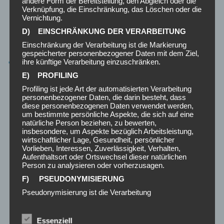
andere Form der Bereitstellung, den Abgleich oder die
garantieren wir einen sicheren, effizienten
Umzug
und
Verknüpfung, die Einschränkung, das Löschen oder die
Möbeltransport
in allen Lagen.
Vernichtung.
D) EINSCHRÄNKUNG DER VERARBEITUNG
Einschränkung der Verarbeitung ist die Markierung
JETZT UMZUG & MONTAGE IN
gespeicherter personenbezogener Daten mit dem Ziel,
ihre künftige Verarbeitung einzuschränken.
1060 WIEN BUCHEN
E) PROFILING
Profiling ist jede Art der automatisierten Verarbeitung
Verlassen Sie sich auf schnelle, zuverlässige und flexible
personenbezogener Daten, die darin besteht, dass
Umzüge
,
Möbeltransporte
und
Montageservices
in
diese personenbezogenen Daten verwendet werden,
um bestimmte persönliche Aspekte, die sich auf eine
Mariahilf
.
natürliche Person beziehen, zu bewerten,
insbesondere, um Aspekte bezüglich Arbeitsleistung,
wirtschaftlicher Lage, Gesundheit, persönlicher
Vorlieben, Interessen, Zuverlässigkeit, Verhalten,
Aufenthaltsort oder Ortswechsel dieser natürlichen
Person zu analysieren oder vorherzusagen.
UNVERBINDLICHES ANGEBOT
F) PSEUDONYMISIERUNG
Vorname
Pseudonymisierung ist die Verarbeitung
personenbezogener Daten in einer Weise, auf welche
die personenbezogenen Daten ohne Hinzuziehung
zusätzlicher Informationen nicht mehr einer
Essenziell