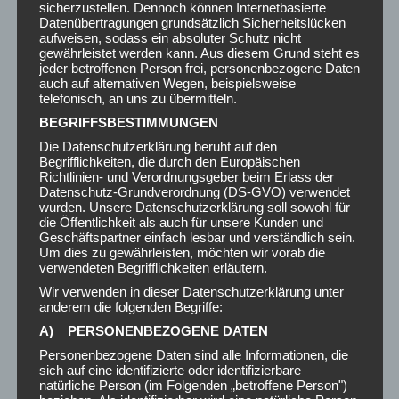
sicherzustellen. Dennoch können Internetbasierte
Datenübertragungen grundsätzlich Sicherheitslücken
aufweisen, sodass ein absoluter Schutz nicht
gewährleistet werden kann. Aus diesem Grund steht es
jeder betroffenen Person frei, personenbezogene Daten
auch auf alternativen Wegen, beispielsweise
telefonisch, an uns zu übermitteln.
SO LÄUFT EIN UMZUG MIT
BEGRIFFSBESTIMMUNGEN
Die Datenschutzerklärung beruht auf den
LASTENTAXI AB
Begrifflichkeiten, die durch den Europäischen
Richtlinien- und Verordnungsgeber beim Erlass der
Datenschutz-Grundverordnung (DS-GVO) verwendet
Sie teilen uns mit, welche Möbel oder Gegenstände
wurden. Unsere Datenschutzerklärung soll sowohl für
transportiert werden sollen. Wir wählen das passende
die Öffentlichkeit als auch für unsere Kunden und
Geschäftspartner einfach lesbar und verständlich sein.
Fahrzeug und planen die Route. Am Umzugstag verladen
Um dies zu gewährleisten, möchten wir vorab die
unsere Helfer alles sorgfältig, transportieren die Möbel
verwendeten Begrifflichkeiten erläutern.
sicher und bauen sie bei Bedarf am Zielort auf. So wird
Wir verwenden in dieser Datenschutzerklärung unter
jeder
Umzug
stressfrei und effizient durchgeführt.
anderem die folgenden Begriffe:
A) PERSONENBEZOGENE DATEN
Personenbezogene Daten sind alle Informationen, die
WARUM LASTENTAXI WIEN?
sich auf eine identifizierte oder identifizierbare
natürliche Person (im Folgenden „betroffene Person")