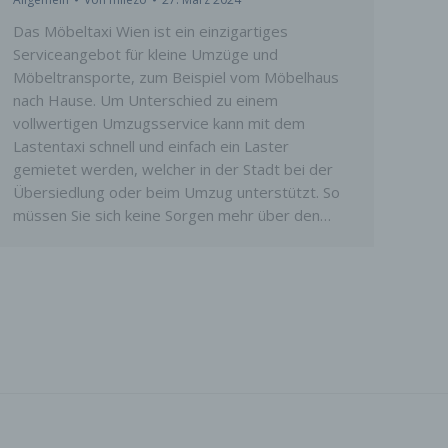
Das Möbeltaxi Wien ist ein einzigartiges
Serviceangebot für kleine Umzüge und
on,
Möbeltransporte, zum Beispiel vom Möbelhaus
chen
nach Hause. Um Unterschied zu einem
vollwertigen Umzugsservice kann mit dem
Lastentaxi schnell und einfach ein Laster
hrte
gemietet werden, welcher in der Stadt bei der
n, das
Übersiedlung oder beim Umzug unterstützt. So
 das
müssen Sie sich keine Sorgen mehr über den…
g oder
e
aten,
n, um
en, zu