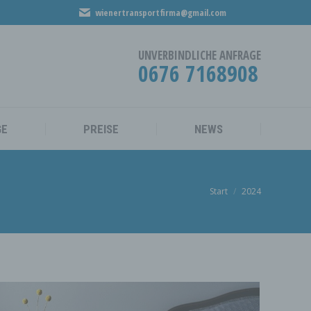
wienertransportfirma@gmail.com
MÖBELMONTAGE
PREISE
NEWS
UNVERBINDLICHE ANFRAGE
0676 7168908
GE
PREISE
NEWS
Sie befinden sich
Start
2024
hier: