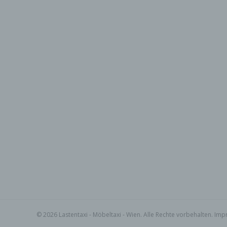
sozial
B) B
Betrof
deren
verarb
C) V
Verarb
Vorga
perso
Ordne
Abfrag
eine a
Einsc
D) E
Einsch
person
einzu
E) P
Profil
die d
© 2026 Lastentaxi - Möbeltaxi - Wien. Alle Rechte vorbehalten.
Imp
bestim