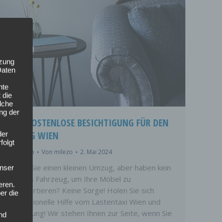
tzung
Daten
nte
 die
lche
ung der
IHRE KOSTENLOSE BESICHTIGUNG FÜR DEN
UMZUG WIEN
der
folgt
Allgemein
Von
milezo
2. Mai 2024
Planen Sie einen kleinen Umzug, aber haben kein
nser
eigenes Fahrzeug, um Ihre Möbel zu
eren.
transportieren? Keine Sorge! Holen Sie sich
er die
professionelle Hilfe vom Lastentaxi Wien und
Umgebung! Wir stehen Ihnen zur Seite, wenn Sie
nd