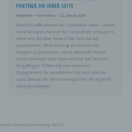
en Identität dieser natürlichen Person sind, identifiziert werden kann.
PARTNER AN IHRER SEITE
ETROFFENE PERSON
Allgemein
Von
milezo
22. Januar 2024
fene Person ist jede identifizierte oder identifizierbare natürliche Pers
Herzlich willkommen bei Lastentaxi Wien – Ihrem
 personenbezogene Daten von dem für die Verarbeitung Verantwortli
eitet werden.
zuverlässigen Partner für stressfreie Umzüge in
ERARBEITUNG
Wien und darüber hinaus! Wir sind darauf
spezialisiert, Ihren Umzug so einfach wie
eitung ist jeder mit oder ohne Hilfe automatisierter Verfahren ausgefü
ng oder jede solche Vorgangsreihe im Zusammenhang mit
möglich zu gestalten, sei es innerhalb Wiens,
nenbezogenen Daten wie das Erheben, das Erfassen, die Organisatio
österreichweit oder international. Mit unserer
n, die Speicherung, die Anpassung oder Veränderung, das Auslesen,
langjährigen Erfahrung und unserem
en, die Verwendung, die Offenlegung durch Übermittlung, Verbreitun
ndere Form der Bereitstellung, den Abgleich oder die Verknüpfung, di
Engagement für exzellenten Service sind wir
hränkung, das Löschen oder die Vernichtung.
stolz darauf, Ihr Vertrauenspartner für jegliche
INSCHRÄNKUNG DER VERARBEITUNG
Umzugsanliegen…
ränkung der Verarbeitung ist die Markierung gespeicherter
enbezogener Daten mit dem Ziel, ihre künftige Verarbeitung
schränken.
ROFILING
ing ist jede Art der automatisierten Verarbeitung personenbezogener D
arin besteht, dass diese personenbezogenen Daten verwendet werde
ressum
.
Datenschutzerklärung
.
MILEZO
.
mte persönliche Aspekte, die sich auf eine natürliche Person bezieh