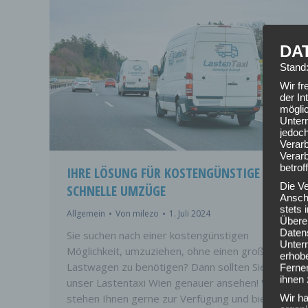
DA
Stand
Wir f
der In
mögli
Unter
jedoch
Verarb
Verarb
betrof
IHRE LÖSUNG FÜR KOSTENGÜNSTIGE UND
Die V
SCHNELLE UMZÜGE
Anschr
stets
Allgemein
Von
milezo
1. Juli 2024
Übere
Daten
Sie suchen nach einer kostengünstigen
Unter
Möglichkeit, umzuziehen, ohne einen großen
erhob
Lastwagen zu benötigen? Dann sollten Sie sich
Ferner
ihnen 
unser Lastentaxi Wien genauer ansehen! Wir
stehen Ihnen gerne zur Verfügung und bieten
Wir ha