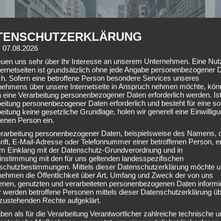
TENSCHUTZERKLÄRUNG
: 07.08.2026
reuen uns sehr über Ihr Interesse an unserem Unternehmen. Eine Nu
ternetseiten ist grundsätzlich ohne jede Angabe personenbezogener 
ch. Sofern eine betroffene Person besondere Services unseres
nehmens über unsere Internetseite in Anspruch nehmen möchte, kön
 eine Verarbeitung personenbezogener Daten erforderlich werden. Ist
eitung personenbezogener Daten erforderlich und besteht für eine so
eitung keine gesetzliche Grundlage, holen wir generell eine Einwillig
LASTENTAXI WIEN: IHR PARTNER FÜR
fenen Person ein.
KLEINUMZÜGE UND MÖBELTRANSPORTE
erarbeitung personenbezogener Daten, beispielsweise des Namens, 
ift, E-Mail-Adresse oder Telefonnummer einer betroffenen Person, er
 im Einklang mit der Datenschutz-Grundverordnung und in
Allgemein
Von
milezo
5. Juni 2024
instimmung mit den für uns geltenden landesspezifischen
Das Lastentaxi Wien ist Ihr spezialisierter
schutzbestimmungen. Mittels dieser Datenschutzerklärung möchte u
nehmen die Öffentlichkeit über Art, Umfang und Zweck der von uns
Service für Kleinumzüge und kleinere
enen, genutzten und verarbeiteten personenbezogenen Daten informi
Möbeltransporte. Im Gegensatz zu einem
 werden betroffene Personen mittels dieser Datenschutzerklärung üb
herkömmlichen Umzugsservice können Sie beim
zustehenden Rechte aufgeklärt.
Lastentaxi schnell und unkompliziert ein
ben als für die Verarbeitung Verantwortlicher zahlreiche technische u