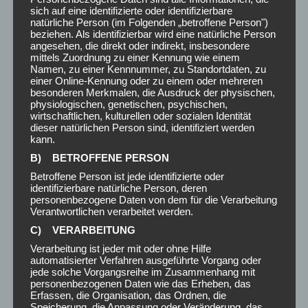
sich auf eine identifizierte oder identifizierbare
natürliche Person (im Folgenden „betroffene Person")
Kein Titel
beziehen. Als identifizierbar wird eine natürliche Person
angesehen, die direkt oder indirekt, insbesondere
17. Februar 2026
mittels Zuordnung zu einer Kennung wie einem
Namen, zu einer Kennnummer, zu Standortdaten, zu
einer Online-Kennung oder zu einem oder mehreren
besonderen Merkmalen, die Ausdruck der physischen,
physiologischen, genetischen, psychischen,
wirtschaftlichen, kulturellen oder sozialen Identität
dieser natürlichen Person sind, identifiziert werden
UNVERBINDLICHES ANGEBOT
kann.
Dein Name (Pflichtfeld)
B) BETROFFENE PERSON
Betroffene Person ist jede identifizierte oder
identifizierbare natürliche Person, deren
personenbezogene Daten von dem für die Verarbeitung
Verantwortlichen verarbeitet werden.
Deine E-Mail-Adresse (Pflichtfeld)
C) VERARBEITUNG
Verarbeitung ist jeder mit oder ohne Hilfe
automatisierter Verfahren ausgeführte Vorgang oder
Betreff
jede solche Vorgangsreihe im Zusammenhang mit
personenbezogenen Daten wie das Erheben, das
Erfassen, die Organisation, das Ordnen, die
Speicherung, die Anpassung oder Veränderung, das