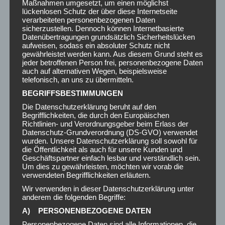
Maßnahmen umgesetzt, um einen möglichst
Facebook
X
Pinterest
LinkedIn
lückenlosen Schutz der über diese Internetseite
verarbeiteten personenbezogenen Daten
AKTUELLE ARTIKEL
sicherzustellen. Dennoch können Internetbasierte
Datenübertragungen grundsätzlich Sicherheitslücken
aufweisen, sodass ein absoluter Schutz nicht
Lasten Taxi Wien
gewährleistet werden kann. Aus diesem Grund steht es
22. Juli 2026
jeder betroffenen Person frei, personenbezogene Daten
auch auf alternativen Wegen, beispielsweise
telefonisch, an uns zu übermitteln.
Möbeltransport
BEGRIFFSBESTIMMUNGEN
8. Juni 2026
Die Datenschutzerklärung beruht auf den
Begrifflichkeiten, die durch den Europäischen
Richtlinien- und Verordnungsgeber beim Erlass der
Werkstatt Umzug
Datenschutz-Grundverordnung (DS-GVO) verwendet
16. April 2026
wurden. Unsere Datenschutzerklärung soll sowohl für
die Öffentlichkeit als auch für unsere Kunden und
Geschäftspartner einfach lesbar und verständlich sein.
Um dies zu gewährleisten, möchten wir vorab die
Umzugsunternehmen Wien
verwendeten Begrifflichkeiten erläutern.
9. April 2026
Wir verwenden in dieser Datenschutzerklärung unter
anderem die folgenden Begriffe:
Möbeltransport Wien
A) PERSONENBEZOGENE DATEN
19. März 2026
Personenbezogene Daten sind alle Informationen, die