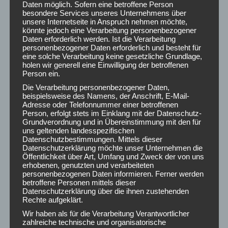
Daten möglich. Sofern eine betroffene Person
Wenn Sie unsicher sind, welche Lösung für Sie am besten
besondere Services unseres Unternehmens über
geeignet ist, kontaktieren Sie uns gerne! Wir beraten Sie
unsere Internetseite in Anspruch nehmen möchte,
gerne!
könnte jedoch eine Verarbeitung personenbezogener
Daten erforderlich werden. Ist die Verarbeitung
personenbezogener Daten erforderlich und besteht für
eine solche Verarbeitung keine gesetzliche Grundlage,
holen wir generell eine Einwilligung der betroffenen
Person ein.
Die Verarbeitung personenbezogener Daten,
beispielsweise des Namens, der Anschrift, E-Mail-
Adresse oder Telefonnummer einer betroffenen
Person, erfolgt stets im Einklang mit der Datenschutz-
Grundverordnung und in Übereinstimmung mit den für
uns geltenden landesspezifischen
Datenschutzbestimmungen. Mittels dieser
Datenschutzerklärung möchte unser Unternehmen die
Öffentlichkeit über Art, Umfang und Zweck der von uns
erhobenen, genutzten und verarbeiteten
personenbezogenen Daten informieren. Ferner werden
Share this post
betroffene Personen mittels dieser
Datenschutzerklärung über die ihnen zustehenden
Rechte aufgeklärt.
Share
Share
Share
Share
Wir haben als für die Verarbeitung Verantwortlicher
on
on
on
on
zahlreiche technische und organisatorische