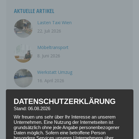
AKTUELLE ARTIKEL
Lasten Taxi Wien
22. Juli 2026
Möbeltransport
8. Juni 2026
Werkstatt Umzug
16. April 2026
Umzugsunternehmen Wien
DATENSCHUTZERKLÄRUNG
9. April 2026
Stand: 06.08.2026
Wir freuen uns sehr über Ihr Interesse an unserem
Möbeltransport Wien
Unternehmen. Eine Nutzung der Internetseiten ist
grundsätzlich ohne jede Angabe personenbezogener
19. März 2026
Daten möglich. Sofern eine betroffene Person
besondere Services unseres Unternehmens über