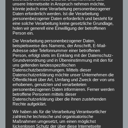
unsere Internetseite in Anspruch nehmen möchte,
Kein Titel
könnte jedoch eine Verarbeitung personenbezogener
Daten erforderlich werden. Ist die Verarbeitung
17. Februar 2026
personenbezogener Daten erforderlich und besteht für
eine solche Verarbeitung keine gesetzliche Grundlage,
holen wir generell eine Einwilligung der betroffenen
Person ein.
Die Verarbeitung personenbezogener Daten,
beispielsweise des Namens, der Anschrift, E-Mail-
UNVERBINDLICHES ANGEBOT
Adresse oder Telefonnummer einer betroffenen
Person, erfolgt stets im Einklang mit der Datenschutz-
Dein Name (Pflichtfeld)
Grundverordnung und in Übereinstimmung mit den für
uns geltenden landesspezifischen
Datenschutzbestimmungen. Mittels dieser
Datenschutzerklärung möchte unser Unternehmen die
Öffentlichkeit über Art, Umfang und Zweck der von uns
Deine E-Mail-Adresse (Pflichtfeld)
erhobenen, genutzten und verarbeiteten
personenbezogenen Daten informieren. Ferner werden
betroffene Personen mittels dieser
Datenschutzerklärung über die ihnen zustehenden
Rechte aufgeklärt.
Betreff
Wir haben als für die Verarbeitung Verantwortlicher
zahlreiche technische und organisatorische
Maßnahmen umgesetzt, um einen möglichst
lückenlosen Schutz der über diese Internetseite