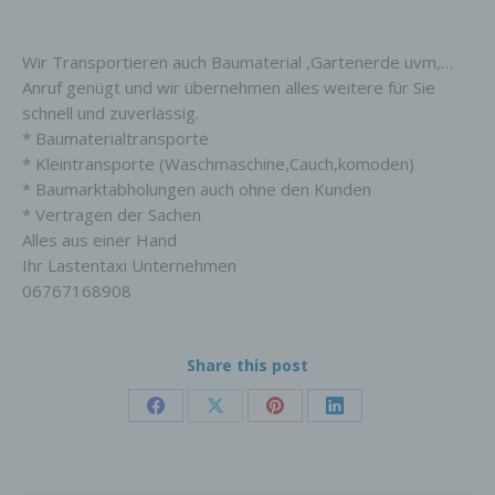
Wir Transportieren auch Baumaterial ,Gartenerde uvm,…
Anruf genügt und wir übernehmen alles weitere für Sie
schnell und zuverlässig.
* Baumaterialtransporte
* Kleintransporte (Waschmaschine,Cauch,komoden)
* Baumarktabholungen auch ohne den Kunden
* Vertragen der Sachen
Alles aus einer Hand
Ihr Lastentaxi Unternehmen
06767168908
Share this post
Share
Share
Share
Share
on
on
on
on
Facebook
X
Pinterest
LinkedIn