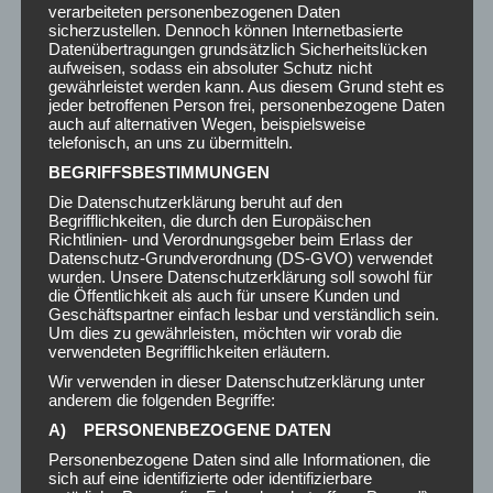
Deine Nachricht
verarbeiteten personenbezogenen Daten
sicherzustellen. Dennoch können Internetbasierte
Datenübertragungen grundsätzlich Sicherheitslücken
aufweisen, sodass ein absoluter Schutz nicht
gewährleistet werden kann. Aus diesem Grund steht es
jeder betroffenen Person frei, personenbezogene Daten
auch auf alternativen Wegen, beispielsweise
telefonisch, an uns zu übermitteln.
BEGRIFFSBESTIMMUNGEN
Die Datenschutzerklärung beruht auf den
Begrifflichkeiten, die durch den Europäischen
Richtlinien- und Verordnungsgeber beim Erlass der
Datenschutz-Grundverordnung (DS-GVO) verwendet
wurden. Unsere Datenschutzerklärung soll sowohl für
die Öffentlichkeit als auch für unsere Kunden und
Geschäftspartner einfach lesbar und verständlich sein.
Durch die Benutzung dieses Formulars stimme ich
Um dies zu gewährleisten, möchten wir vorab die
der Speicherung meiner Daten durch Lasten-Taxi
verwendeten Begrifflichkeiten erläutern.
Wien zu.
Wir verwenden in dieser Datenschutzerklärung unter
anderem die folgenden Begriffe:
A) PERSONENBEZOGENE DATEN
Personenbezogene Daten sind alle Informationen, die
sich auf eine identifizierte oder identifizierbare