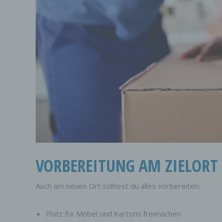
H) A
Auftra
Einric
Verant
I) 
Empfän
ander
davon,
Rahme
dem R
erhalt
J) D
Dritte
andere
Auftra
VORBEREITUNG AM ZIELORT
des Ve
perso
K) E
Auch am neuen Ort solltest du alles vorbereiten:
Einwil
in in
Platz für Möbel und Kartons freimachen
Form e
mit de