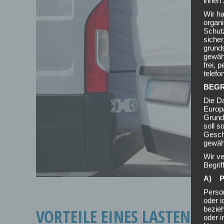
ihnen 
Wir ha
organ
Schutz
siche
grunds
gewähr
frei, 
telefo
BEGR
Die Da
Europ
Grund
soll s
Geschä
gewähr
Wir v
Begrif
A) 
Person
oder i
bezieh
VORTEILE EINES LASTEN TAX
oder i