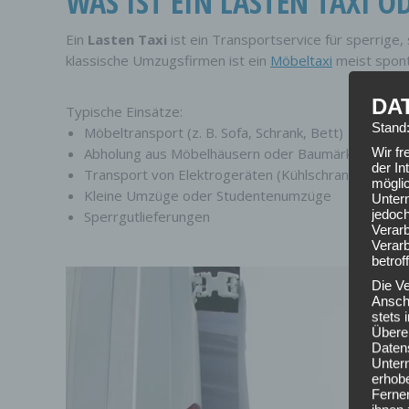
WAS IST EIN LASTEN TAXI O
Ein
Lasten Taxi
ist ein Transportservice für sperrig
klassische Umzugsfirmen ist ein
Möbeltaxi
meist spont
DA
Typische Einsätze:
Stand
Möbeltransport (z. B. Sofa, Schrank, Bett)
Abholung aus Möbelhäusern oder Baumärkten
Wir f
der In
Transport von Elektrogeräten (Kühlschrank, Wasch
mögli
Kleine Umzüge oder Studentenumzüge
Unter
jedoch
Sperrgutlieferungen
Verarb
Verarb
betrof
Die V
Anschr
stets
Übere
Daten
Unter
erhob
Ferner