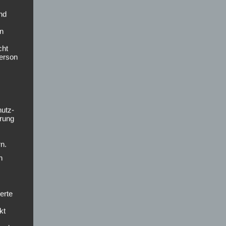
nd
en
cht
Person
hutz-
rung
n.
n
erte
kt