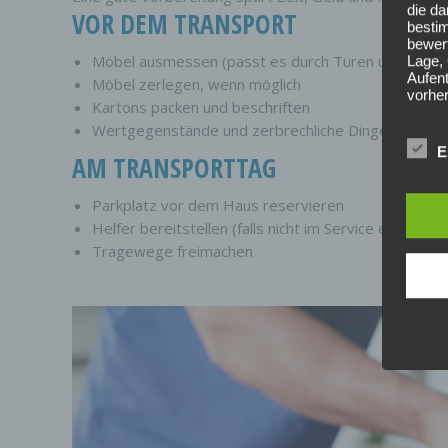
die d
VOR DEM TRANSPORT
bestim
bewert
Möbel ausmessen (passt es durch Türen und Trep
Lage, 
Aufent
Möbel zerlegen, wenn möglich
vorhe
Kartons packen und beschriften
F) P
Wertgegenstände und zerbrechliche Dinge separat 
Pseud
E
AM TRANSPORTTAG
Weise
zusätz
zugeo
Parkplatz vor dem Haus reservieren
aufbe
Helfer bereitstellen (falls nicht im Service enthalten)
unterl
Tragewege freimachen
identi
G) V
VERA
Verant
jurist
gemei
perso
Verarb
vorge
besti
der M