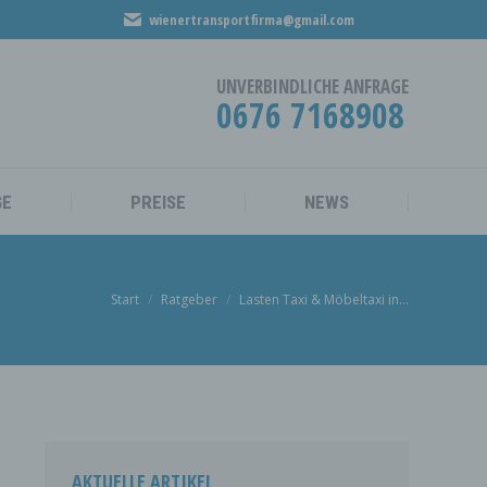
wienertransportfirma@gmail.com
MÖBELMONTAGE
PREISE
NEWS
UNVERBINDLICHE ANFRAGE
0676 7168908
GE
PREISE
NEWS
Sie befinden sich hier:
Start
Ratgeber
Lasten Taxi & Möbeltaxi in…
AKTUELLE ARTIKEL