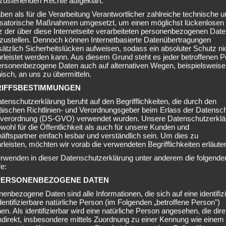
zustehenden Rechte aufgeklärt.
ben als für die Verarbeitung Verantwortlicher zahlreiche technische u
isatorische Maßnahmen umgesetzt, um einen möglichst lückenlosen
 der über diese Internetseite verarbeiteten personenbezogenen Dat
rzustellen. Dennoch können Internetbasierte Datenübertragungen
ätzlich Sicherheitslücken aufweisen, sodass ein absoluter Schutz ni
leistet werden kann. Aus diesem Grund steht es jeder betroffenen 
personenbezogene Daten auch auf alternativen Wegen, beispielsweise
nisch, an uns zu übermitteln.
IFFSBESTIMMUNGEN
tenschutzerklärung beruht auf den Begrifflichkeiten, die durch den
äischen Richtlinien- und Verordnungsgeber beim Erlass der Datensc
verordnung (DS-GVO) verwendet wurden. Unsere Datenschutzerklä
owohl für die Öffentlichkeit als auch für unsere Kunden und
ftspartner einfach lesbar und verständlich sein. Um dies zu
leisten, möchten wir vorab die verwendeten Begrifflichkeiten erläuter
erwenden in dieser Datenschutzerklärung unter anderem die folgende
fe:
PERSONENBEZOGENE DATEN
enbezogene Daten sind alle Informationen, die sich auf eine identifizi
dentifizierbare natürliche Person (im Folgenden „betroffene Person")
en. Als identifizierbar wird eine natürliche Person angesehen, die dire
IS
ndirekt, insbesondere mittels Zuordnung zu einer Kennung wie einem