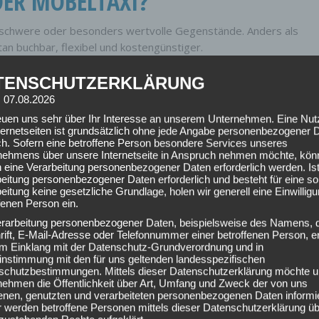
DER MÖBELTAXI?
e, schwere oder besonders wertvolle Gegenstände. Anders als
an buchbar, flexibel und kostengünstiger.
TENSCHUTZERKLÄRUNG
: 07.08.2026
reuen uns sehr über Ihr Interesse an unserem Unternehmen. Eine Nu
ternetseiten ist grundsätzlich ohne jede Angabe personenbezogener 
maschine)
ch. Sofern eine betroffene Person besondere Services unseres
nehmens über unsere Internetseite in Anspruch nehmen möchte, kön
 eine Verarbeitung personenbezogener Daten erforderlich werden. Ist
eitung personenbezogener Daten erforderlich und besteht für eine so
eitung keine gesetzliche Grundlage, holen wir generell eine Einwillig
fenen Person ein.
erarbeitung personenbezogener Daten, beispielsweise des Namens, 
ift, E-Mail-Adresse oder Telefonnummer einer betroffenen Person, er
 im Einklang mit der Datenschutz-Grundverordnung und in
instimmung mit den für uns geltenden landesspezifischen
schutzbestimmungen. Mittels dieser Datenschutzerklärung möchte u
nehmen die Öffentlichkeit über Art, Umfang und Zweck der von uns
enen, genutzten und verarbeiteten personenbezogenen Daten informi
 werden betroffene Personen mittels dieser Datenschutzerklärung üb