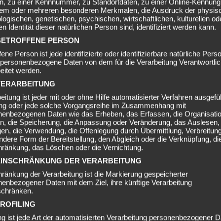
, zu einer Kennnummer, zu Standortdaten, zu einer Online-Kennung
nem oder mehreren besonderen Merkmalen, die Ausdruck der physis
logischen, genetischen, psychischen, wirtschaftlichen, kulturellen od
er Stunden
en Identität dieser natürlichen Person sind, identifiziert werden kann.
sfirmen
ETROFFENE PERSON
fene Person ist jede identifizierte oder identifizierbare natürliche Pers
erung
 personenbezogene Daten von dem für die Verarbeitung Verantwortli
Salzburg und weiteren Städten
eitet werden.
ERARBEITUNG
TEST
eitung ist jeder mit oder ohne Hilfe automatisierter Verfahren ausgefü
ng oder jede solche Vorgangsreihe im Zusammenhang mit
iger geeignet
nenbezogenen Daten wie das Erheben, das Erfassen, die Organisatio
. keine Komplettumzüge mit Verpackung)
n, die Speicherung, die Anpassung oder Veränderung, das Auslesen,
derlich
en, die Verwendung, die Offenlegung durch Übermittlung, Verbreitun
ndere Form der Bereitstellung, den Abgleich oder die Verknüpfung, di
hränkung, das Löschen oder die Vernichtung.
INSCHRÄNKUNG DER VERARBEITUNG
are Zeit & Stress!
ränkung der Verarbeitung ist die Markierung gespeicherter
enbezogener Daten mit dem Ziel, ihre künftige Verarbeitung
schränken.
ÖBELTRANSPORT
ROFILING
ing ist jede Art der automatisierten Verarbeitung personenbezogener D