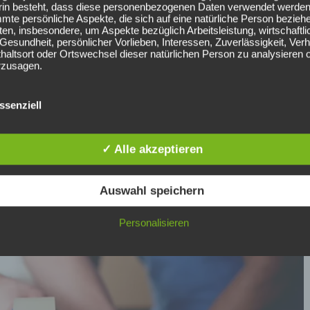
arin besteht, dass diese personenbezogenen Daten verwendet werde
mte persönliche Aspekte, die sich auf eine natürliche Person bezieh
en, insbesondere, um Aspekte bezüglich Arbeitsleistung, wirtschaftli
penhäuser?)
Gesundheit, persönlicher Vorlieben, Interessen, Zuverlässigkeit, Verh
haltsort oder Ortswechsel dieser natürlichen Person zu analysieren 
rzusagen.
SEUDONYMISIERUNG
sichern
onymisierung ist die Verarbeitung personenbezogener Daten in einer
ssenziell
, auf welche die personenbezogenen Daten ohne Hinzuziehung
licher Informationen nicht mehr einer spezifischen betroffenen Perso
rdnet werden können, sofern diese zusätzlichen Informationen geson
✓ Alle akzeptieren
wahrt werden und technischen und organisatorischen Maßnahmen
iegen, die gewährleisten, dass die personenbezogenen Daten nicht ei
fizierten oder identifizierbaren natürlichen Person zugewiesen werden.
Auswahl speichern
ERANTWORTLICHER ODER FÜR DIE VERARBEITUNG
NTWORTLICHER
Personalisieren
wortlicher oder für die Verarbeitung Verantwortlicher ist die natürliche
ische Person, Behörde, Einrichtung oder andere Stelle, die allein oder
nsam mit anderen über die Zwecke und Mittel der Verarbeitung von
nenbezogenen Daten entscheidet. Sind die Zwecke und Mittel dieser
eitung durch das Unionsrecht oder das Recht der Mitgliedstaaten
geben, so kann der Verantwortliche beziehungsweise können die
mmten Kriterien seiner Benennung nach dem Unionsrecht oder dem 
itgliedstaaten vorgesehen werden.