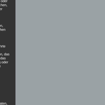
 oder
chen,
er
on,
chen
hrte
n, das
 das
g oder
e
aten,