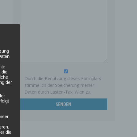
tzung
Daten
nte
 die
lche
Durch die Benutzung dieses Formulars
ung der
stimme ich der Speicherung meiner
Daten durch Lasten-Taxi Wien zu.
der
folgt
nser
eren.
er die