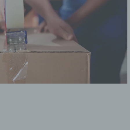
UFTRAGSVERARBEITER
gsverarbeiter ist eine natürliche oder juristische Person, Behörde,
htung oder andere Stelle, die personenbezogene Daten im Auftrag de
wortlichen verarbeitet.
EMPFÄNGER
ger ist eine natürliche oder juristische Person, Behörde, Einrichtung
e Stelle, der personenbezogene Daten offengelegt werden, unabhäng
 ob es sich bei ihr um einen Dritten handelt oder nicht. Behörden, die
n eines bestimmten Untersuchungsauftrags nach dem Unionsrecht 
echt der Mitgliedstaaten möglicherweise personenbezogene Daten
en, gelten jedoch nicht als Empfänger.
RITTER
r ist eine natürliche oder juristische Person, Behörde, Einrichtung oder
 Stelle außer der betroffenen Person, dem Verantwortlichen, dem
gsverarbeiter und den Personen, die unter der unmittelbaren Verantw
rantwortlichen oder des Auftragsverarbeiters befugt sind, die
nenbezogenen Daten zu verarbeiten.
INWILLIGUNG
ligung ist jede von der betroffenen Person freiwillig für den bestimmten
formierter Weise und unmissverständlich abgegebene Willensbekundun
iner Erklärung oder einer sonstigen eindeutigen bestätigenden Hand
r die betroffene Person zu verstehen gibt, dass sie mit der Verarbeitu