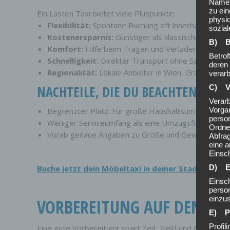
Namen
zu ei
Ein Lasten Taxi bietet viele Pluspunkte:
physio
Flexibilität:
Spontane Buchung oft innerhalb wenig
sozial
Kostenersparnis:
Günstiger als klassische Umzug
B) B
Komfort:
Hilfe beim Tragen und Verladen
Betrof
Schnelligkeit:
Direkter Transport ohne Sammellief
deren
Regionalität:
Lokale Anbieter in Wien, Graz, Linz, 
verarb
C) V
NACHTEILE, DIE DU BEACHTEN SOLL
Verarb
Vorga
Begrenzter Platz: Für große Haushaltsumzüge wen
perso
Weniger Serviceumfang als eine Umzugsfirma (z. B
Ordne
Vorab genaue Angaben zu Größe und Gewicht erfor
Abfrag
eine a
Einsc
D) E
Buche jetzt dein Möbeltaxi in deiner Stadt und sp
Einsch
person
einzu
VORBEREITUNG AUF DEN M
E) P
Profil
Eine gute Vorbereitung spart Zeit, Geld und Nerven.