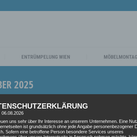
TAXI
UMZUG WIEN
ENTRÜMPELUNG WIEN
ENTRÜMPELUNG WIEN
MÖBELMONTA
ER 2025
TENSCHUTZERKLÄRUNG
: 06.08.2026
reuen uns sehr über Ihr Interesse an unserem Unternehmen. Eine Nu
ternetseiten ist grundsätzlich ohne jede Angabe personenbezogener 
ch. Sofern eine betroffene Person besondere Services unseres
nehmens über unsere Internetseite in Anspruch nehmen möchte, kön