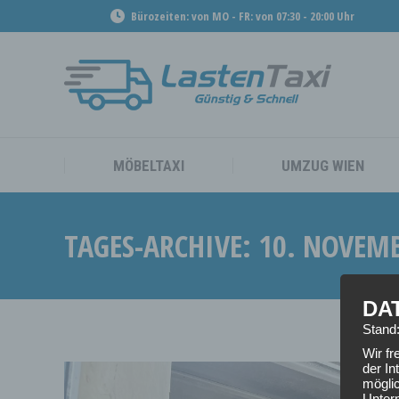
Bürozeiten: von MO - FR: von 07:30 - 20:00 Uhr
MÖBEL
MÖBELTAXI
UMZUG WIEN
TAGES-ARCHIVE:
10. NOVEMB
DA
Stand
Wir f
der In
mögli
Unter