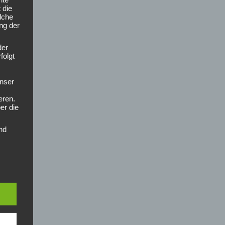
 die
lche
ung der
der
folgt
nser
eren.
er die
nd
en
cht
Person
hutz-