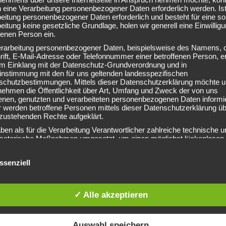
 eine Verarbeitung personenbezogener Daten erforderlich werden. Ist
eitung personenbezogener Daten erforderlich und besteht für eine so
eitung keine gesetzliche Grundlage, holen wir generell eine Einwillig
fenen Person ein.
erarbeitung personenbezogener Daten, beispielsweise des Namens, 
ift, E-Mail-Adresse oder Telefonnummer einer betroffenen Person, er
 im Einklang mit der Datenschutz-Grundverordnung und in
instimmung mit den für uns geltenden landesspezifischen
schutzbestimmungen. Mittels dieser Datenschutzerklärung möchte u
nehmen die Öffentlichkeit über Art, Umfang und Zweck der von uns
enen, genutzten und verarbeiteten personenbezogenen Daten informi
 werden betroffene Personen mittels dieser Datenschutzerklärung üb
zustehenden Rechte aufgeklärt.
ben als für die Verarbeitung Verantwortlicher zahlreiche technische u
isatorische Maßnahmen umgesetzt, um einen möglichst lückenlosen
 der über diese Internetseite verarbeiteten personenbezogenen Dat
rzustellen. Dennoch können Internetbasierte Datenübertragungen
ssenziell
ätzlich Sicherheitslücken aufweisen, sodass ein absoluter Schutz ni
leistet werden kann. Aus diesem Grund steht es jeder betroffenen 
personenbezogene Daten auch auf alternativen Wegen, beispielsweise
nisch, an uns zu übermitteln.
✓ Alle akzeptieren
IFFSBESTIMMUNGEN
tenschutzerklärung beruht auf den Begrifflichkeiten, die durch den
Auswahl speichern
äischen Richtlinien- und Verordnungsgeber beim Erlass der Datensc