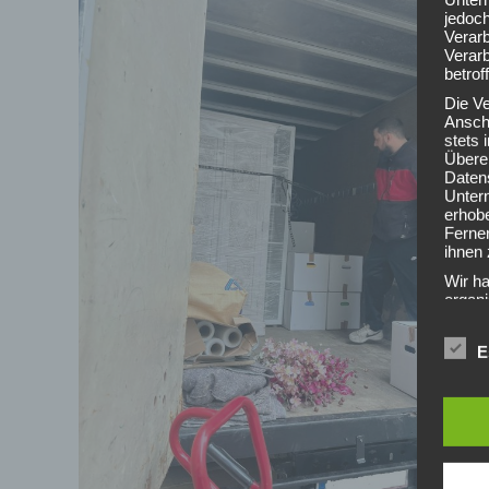
jedoch
Verarb
Verarb
betrof
Die V
Anschr
stets
Übere
Daten
Unter
erhob
Ferner
ihnen 
Wir ha
organ
Schutz
siche
E
grunds
gewähr
frei, 
telefo
BEGR
Die Da
Europ