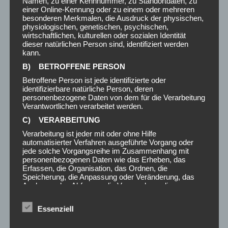
Namen, zu einer Kennnummer, zu Standortdaten, zu
einer Online-Kennung oder zu einem oder mehreren
Deine E-Mail-Adresse (Pflichtfeld)
besonderen Merkmalen, die Ausdruck der physischen,
physiologischen, genetischen, psychischen,
wirtschaftlichen, kulturellen oder sozialen Identität
dieser natürlichen Person sind, identifiziert werden
kann.
Betreff
B) BETROFFENE PERSON
Betroffene Person ist jede identifizierte oder
identifizierbare natürliche Person, deren
Deine Nachricht
personenbezogene Daten von dem für die Verarbeitung
Verantwortlichen verarbeitet werden.
C) VERARBEITUNG
Verarbeitung ist jeder mit oder ohne Hilfe
automatisierter Verfahren ausgeführte Vorgang oder
jede solche Vorgangsreihe im Zusammenhang mit
personenbezogenen Daten wie das Erheben, das
Erfassen, die Organisation, das Ordnen, die
Speicherung, die Anpassung oder Veränderung, das
Auslesen, das Abfragen, die Verwendung, die
Offenlegung durch Übermittlung, Verbreitung oder eine
andere Form der Bereitstellung, den Abgleich oder die
Essenziell
Verknüpfung, die Einschränkung, das Löschen oder die
Vernichtung.