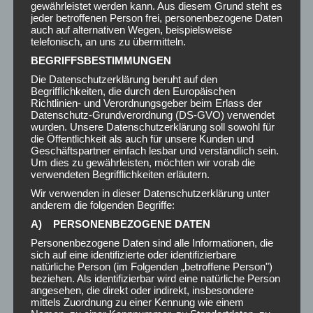
gewährleistet werden kann. Aus diesem Grund steht es
jeder betroffenen Person frei, personenbezogene Daten
auch auf alternativen Wegen, beispielsweise
Umzugsunternehmen Wien
telefonisch, an uns zu übermitteln.
9. April 2026
BEGRIFFSBESTIMMUNGEN
Die Datenschutzerklärung beruht auf den
Möbeltransport Wien
Begrifflichkeiten, die durch den Europäischen
Richtlinien- und Verordnungsgeber beim Erlass der
19. März 2026
Datenschutz-Grundverordnung (DS-GVO) verwendet
wurden. Unsere Datenschutzerklärung soll sowohl für
die Öffentlichkeit als auch für unsere Kunden und
Kein Titel
Geschäftspartner einfach lesbar und verständlich sein.
Um dies zu gewährleisten, möchten wir vorab die
17. Februar 2026
verwendeten Begrifflichkeiten erläutern.
Wir verwenden in dieser Datenschutzerklärung unter
anderem die folgenden Begriffe:
A) PERSONENBEZOGENE DATEN
Personenbezogene Daten sind alle Informationen, die
UNVERBINDLICHES ANGEBOT
sich auf eine identifizierte oder identifizierbare
natürliche Person (im Folgenden „betroffene Person")
Dein Name (Pflichtfeld)
beziehen. Als identifizierbar wird eine natürliche Person
angesehen, die direkt oder indirekt, insbesondere
mittels Zuordnung zu einer Kennung wie einem