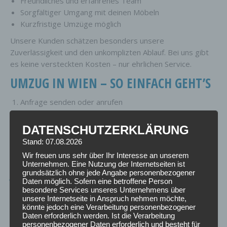
Freundliches und erfahrenes Team
Sorgfältiger Umgang mit deinen Möbeln
Kurzfristige Umzüge möglich
Unsere Kunden schätzen besonders unsere
Zuverlässigkeit und den unkomplizten Ablauf. Bei uns gibt
es keine versteckten Kosten – nur ehrlichen Service.
UMZUG IN WIEN – SO EINFACH GEHT’S
Anfrage senden oder anrufen
Kostenloses Angebot erhalten
Termin fixieren
DATENSCHUTZERKLÄRUNG
Stressfrei umziehen
Stand: 07.08.2026
So einfach kann ein Umzug sein.
Wir freuen uns sehr über Ihr Interesse an unserem
Unternehmen. Eine Nutzung der Internetseiten ist
JETZT UMZUG IN WIEN ANFRAGEN
grundsätzlich ohne jede Angabe personenbezogener
Daten möglich. Sofern eine betroffene Person
besondere Services unseres Unternehmens über
Du planst einen Umzug in Wien oder brauchst kurzfristig
unsere Internetseite in Anspruch nehmen möchte,
ein Lastentaxi? Dann kontaktiere uns noch heute. Wir
könnte jedoch eine Verarbeitung personenbezogener
beraten dich gerne und erstellen dir ein unverbindliches
Daten erforderlich werden. Ist die Verarbeitung
personenbezogener Daten erforderlich und besteht für
Angebot.