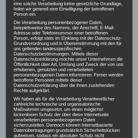
eine solche Verarbeitung keine gesetzliche Grundlage,
holen wir generell eine Einwilligung der betroffenen
Person ein.
Share this post
Die Verarbeitung personenbezogener Daten,
beispielsweise des Namens, der Anschrift, E-Mail-
Adresse oder Telefonnummer einer betroffenen
Share
Share
Share
Share
Person, erfolgt stets im Einklang mit der Datenschutz-
Grundverordnung und in Übereinstimmung mit den für
on
on
on
on
uns geltenden landesspezifischen
Datenschutzbestimmungen. Mittels dieser
Facebook
X
Pinterest
LinkedIn
Datenschutzerklärung möchte unser Unternehmen die
Öffentlichkeit über Art, Umfang und Zweck der von uns
AKTUELLE ARTIKEL
erhobenen, genutzten und verarbeiteten
personenbezogenen Daten informieren. Ferner werden
Lasten Taxi Wien
betroffene Personen mittels dieser
Datenschutzerklärung über die ihnen zustehenden
22. Juli 2026
Rechte aufgeklärt.
Wir haben als für die Verarbeitung Verantwortlicher
Möbeltransport
zahlreiche technische und organisatorische
Maßnahmen umgesetzt, um einen möglichst
8. Juni 2026
lückenlosen Schutz der über diese Internetseite
verarbeiteten personenbezogenen Daten
sicherzustellen. Dennoch können Internetbasierte
Werkstatt Umzug
Datenübertragungen grundsätzlich Sicherheitslücken
aufweisen, sodass ein absoluter Schutz nicht
16. April 2026