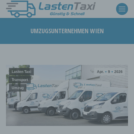
UMZUGSUNTERNEHMEN WIEN
Sie befinden sich hier:
Lasten Taxi
Apr.
9
2026
Transport
Umzug